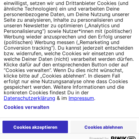
einwilligst, setzen wir und Drittanbieter Cookies (und
Aktionen. Wenn Du Dich aus dem Newsletter austrägst, verzichtest
ähnliche Technologien) ein und verarbeiten Deine
Du ab sofort auf Infos von Campact und unserer Petitionsplattform
personenbezogene Daten, um Deine Nutzung unserer
Seite zu analysieren, Inhalte zu personalisieren und
WeAct.
unseren Newsletter zu optimieren („Analytics und
Personalisierung“) sowie Nutzer*innen mit (politischer)
Werbung wieder anzusprechen und den Erfolg unserer
(politischen) Werbung messen („Remarketing und
Conversion tracking“). Du kannst jederzeit entscheiden
bzw. widerrufen, welche Cookies wir einsetzen und
welche Deiner Daten (nicht) verarbeitet werden dürfen.
Klicke dafür auf den entsprechenden Button oder auf
“Cookies verwalten”. Wenn Du dies nicht wünschst,
klicke bitte auf „Cookies ablehnen“. In diesem Fall
erfolgt nur eine Nutzungsanalyse ohne dass Cookies
gespeichert werden. Weitere Informationen und die
konkreten Cookies findest Du in der
Datenschutzerklärung
& im
Impressum
.
Cookies verwalten
Cookies akzeptieren
Cookies ablehnen
Newsletter
Hilfe und FAQ
Kontakt
Datenschutz
Impressum
Powered by