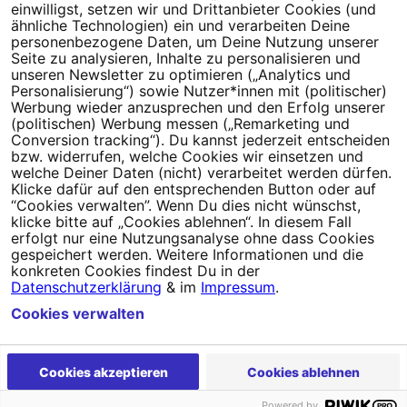
relevanten Campact-Aktionen eine E-Mail. Du kannst diesen
einwilligst, setzen wir und Drittanbieter Cookies (und
Newsletter jederzeit wieder abbestellen.
ähnliche Technologien) ein und verarbeiten Deine
personenbezogene Daten, um Deine Nutzung unserer
Seite zu analysieren, Inhalte zu personalisieren und
unseren Newsletter zu optimieren („Analytics und
Personalisierung“) sowie Nutzer*innen mit (politischer)
Werbung wieder anzusprechen und den Erfolg unserer
(politischen) Werbung messen („Remarketing und
Conversion tracking“). Du kannst jederzeit entscheiden
bzw. widerrufen, welche Cookies wir einsetzen und
welche Deiner Daten (nicht) verarbeitet werden dürfen.
Klicke dafür auf den entsprechenden Button oder auf
“Cookies verwalten”. Wenn Du dies nicht wünschst,
klicke bitte auf „Cookies ablehnen“. In diesem Fall
erfolgt nur eine Nutzungsanalyse ohne dass Cookies
gespeichert werden. Weitere Informationen und die
konkreten Cookies findest Du in der
Datenschutzerklärung
& im
Impressum
.
Cookies verwalten
Cookies akzeptieren
Cookies ablehnen
Newsletter
Hilfe und FAQ
Kontakt
Datenschutz
Impressum
Powered by